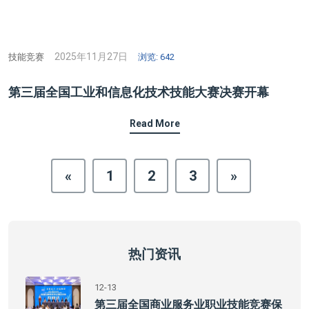
2025年11月27日
技能竞赛
浏览:
642
第三届全国工业和信息化技术技能大赛决赛开幕
Read More
«
1
2
3
»
热门资讯
12-13
第三届全国商业服务业职业技能竞赛保