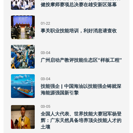
健按摩师赛项总决赛在雄安新区落幕
01-22
事关职业技能培训，利好消息请查收
03-04
广州启动产教评技能生态区“样板工程”
03-04
技能强企 | 中国海油以技能强企铸就深
海能源强国新引擎
03-05
全国人大代表、世界技能大赛冠军杨登
辉：广东天然具备培养顶尖技能人才的
土壤