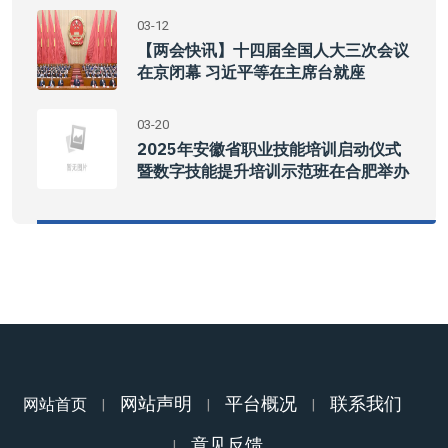
03-12
【两会快讯】十四届全国人大三次会议
在京闭幕 习近平等在主席台就座
03-20
2025年安徽省职业技能培训启动仪式
暨数字技能提升培训示范班在合肥举办
网站声明
平台概况
联系我们
网站首页
|
|
|
意见反馈
|