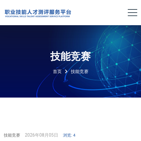
技能竞赛
首页
技能竞赛
2026年08月05日
技能竞赛
浏览:
4