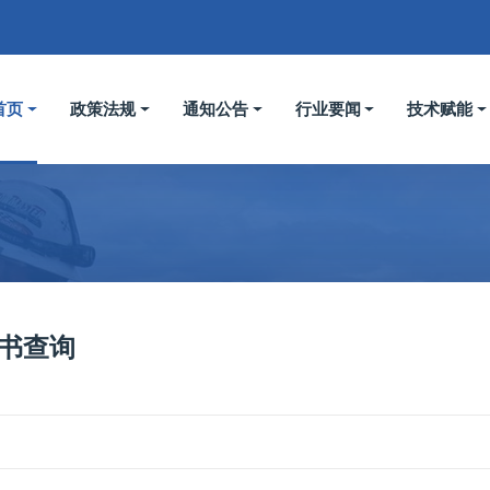
首页
政策法规
通知公告
行业要闻
技术赋能
书查询
名