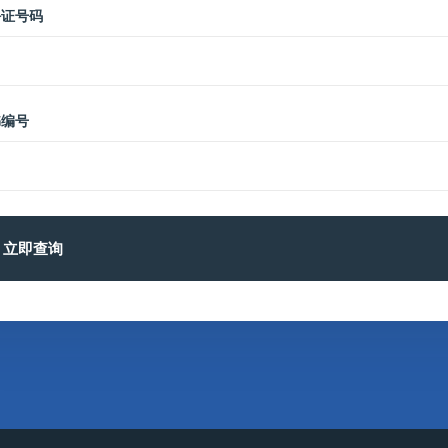
份证号码
书编号