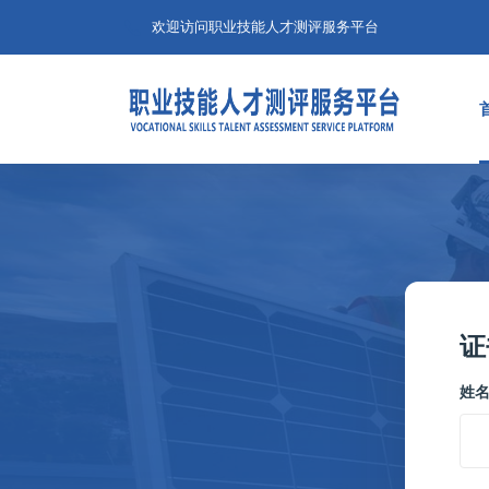
欢迎访问职业技能人才测评服务平台
证
姓